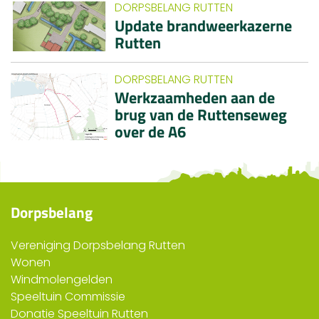
DORPSBELANG RUTTEN
Update brandweerkazerne
Rutten
DORPSBELANG RUTTEN
Werkzaamheden aan de
brug van de Ruttenseweg
over de A6
Dorpsbelang
Vereniging Dorpsbelang Rutten
Wonen
Windmolengelden
Speeltuin Commissie
Donatie Speeltuin Rutten