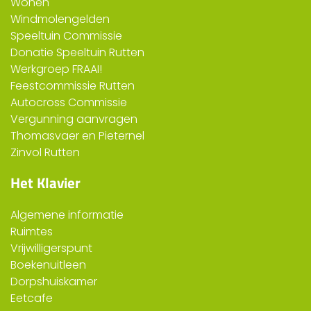
Wonen
Windmolengelden
Speeltuin Commissie
Donatie Speeltuin Rutten
Werkgroep FRAAI!
Feestcommissie Rutten
Autocross Commissie
Vergunning aanvragen
Thomasvaer en Pieternel
Zinvol Rutten
Het Klavier
Algemene informatie
Ruimtes
Vrijwilligerspunt
Boekenuitleen
Dorpshuiskamer
Eetcafe