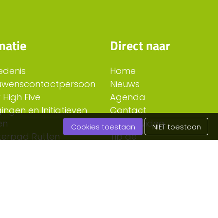
matie
Direct naar
edenis
Home
uwenscontactpersoon
Nieuws
 High Five
Agenda
ingen en Initiatieven
Contact
en
Foto & video
Cookies toestaan
NIET toestaan
erpad Rutten
Tip de
redactie
 Roer