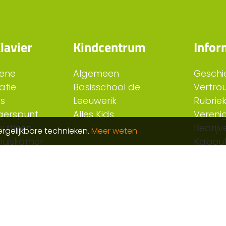
lavier
Kindcentrum
Infor
ene
Algemeen
Geschi
atie
Basisschool de
Vertro
es
Leeuwerik
Rubriek
ligerspunt
Alles Kids
Verenig
uitleen
Bedrijv
rgelijkbare technieken.
Meer weten
huiskamer
Kabout
e
Kerken
Rep en