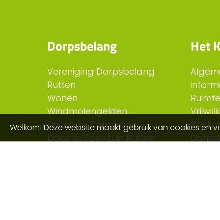
Dorpsbelang
Het K
Vereniging Dorpsbelang
Algem
Rutten
inform
Wonen
Ruimt
Windmolengelden
Vrijwil
Speeltuin Commissie
Boeken
Welkom! Deze website maakt gebruik van cookies en ve
Donatie Speeltuin Rutten
Dorps
Werkgroep FRAAI!
Eetcaf
Feestcommissie Rutten
Autocross Commissie
Vergunning aanvragen
Thomasvaer en Pieternel
Zinvol Rutten