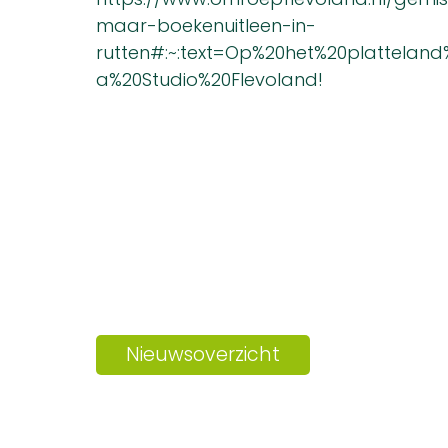
maar-boekenuitleen-in-
rutten#:~:text=Op%20het%20plattelan
a%20Studio%20Flevoland!
Nieuwsoverzicht