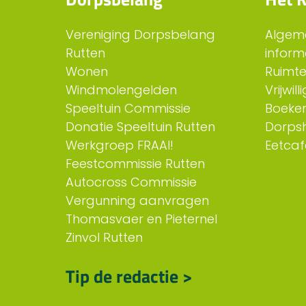
Vereniging Dorpsbelang
Algem
Rutten
inform
Wonen
Ruimt
Windmolengelden
Vrijwil
Speeltuin Commissie
Boeken
Donatie Speeltuin Rutten
Dorps
Werkgroep FRAAI!
Eetcaf
Feestcommissie Rutten
Autocross Commissie
Vergunning aanvragen
Thomasvaer en Pieternel
Zinvol Rutten
Tip de redactie >