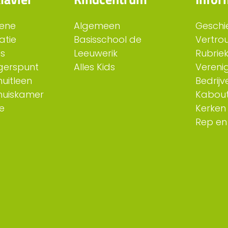
ene
Algemeen
Geschi
atie
Basisschool de
Vertro
es
Leeuwerik
Rubriek
ligerspunt
Alles Kids
Verenig
uitleen
Bedrijv
huiskamer
Kabout
e
Kerken
Rep en