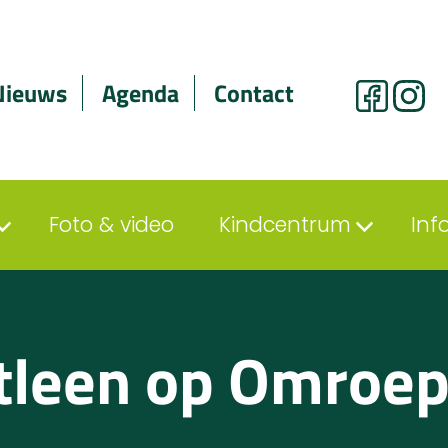
Nieuws
Agenda
Contact
Foto & video
Kindcentrum
Inf
tleen op Omroep