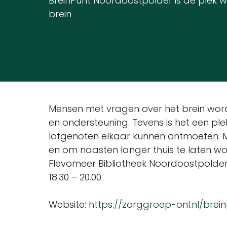
BreinPunt Noordoostpolder is de plek w
brein
Mensen met vragen over het brein word
en ondersteuning. Tevens is het een plek
lotgenoten elkaar kunnen ontmoeten. 
en om naasten langer thuis te laten won
Flevomeer Bibliotheek Noordoostpolder,
18.30 – 20.00.
Website:
https://zorggroep-onl.nl/brei