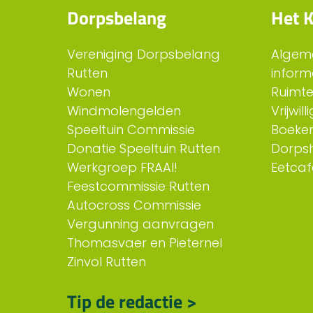
Dorpsbelang
Het K
Vereniging Dorpsbelang
Algem
Rutten
inform
Wonen
Ruimt
Windmolengelden
Vrijwil
Speeltuin Commissie
Boeken
Donatie Speeltuin Rutten
Dorps
Werkgroep FRAAI!
Eetcaf
Feestcommissie Rutten
Autocross Commissie
Vergunning aanvragen
Thomasvaer en Pieternel
Zinvol Rutten
Tip de redactie >