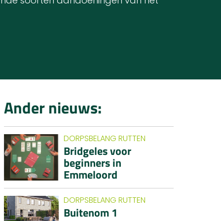
illende soorten aandoeningen van het
Ander nieuws:
DORPSBELANG RUTTEN
Bridgeles voor
beginners in
Emmeloord
DORPSBELANG RUTTEN
Buitenom 1