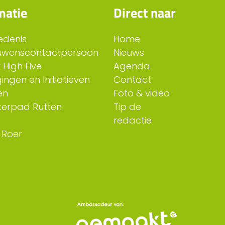
matie
Direct naar
edenis
Home
uwenscontactpersoon
Nieuws
 High Five
Agenda
ingen en Initiatieven
Contact
en
Foto & video
erpad Rutten
Tip de
redactie
 Roer