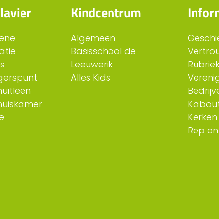
lavier
Kindcentrum
Infor
ene
Algemeen
Geschi
atie
Basisschool de
Vertro
es
Leeuwerik
Rubriek
ligerspunt
Alles Kids
Verenig
uitleen
Bedrijv
huiskamer
Kabout
e
Kerken
Rep en