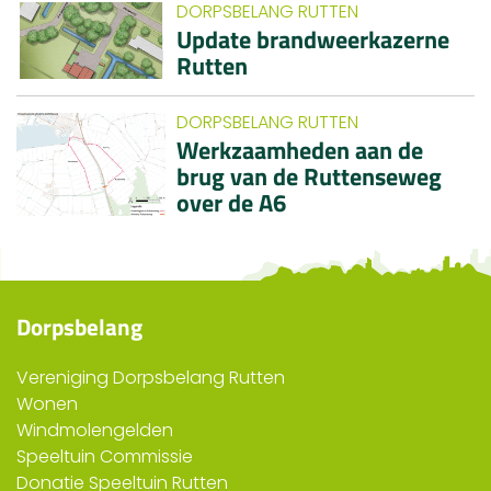
DORPSBELANG RUTTEN
Update brandweerkazerne
Rutten
DORPSBELANG RUTTEN
Werkzaamheden aan de
brug van de Ruttenseweg
over de A6
Dorpsbelang
Vereniging Dorpsbelang Rutten
Wonen
Windmolengelden
Speeltuin Commissie
Donatie Speeltuin Rutten