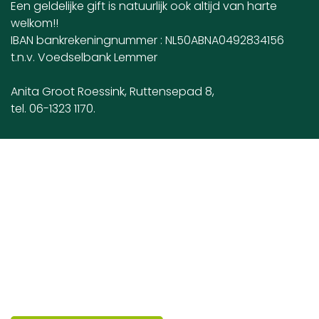
Een geldelijke gift is natuurlijk ook altijd van harte
welkom!!
IBAN bankrekeningnummer : NL50ABNA0492834156
t.n.v. Voedselbank Lemmer
Anita Groot Roessink, Ruttensepad 8,
tel. 06-1323 1170.