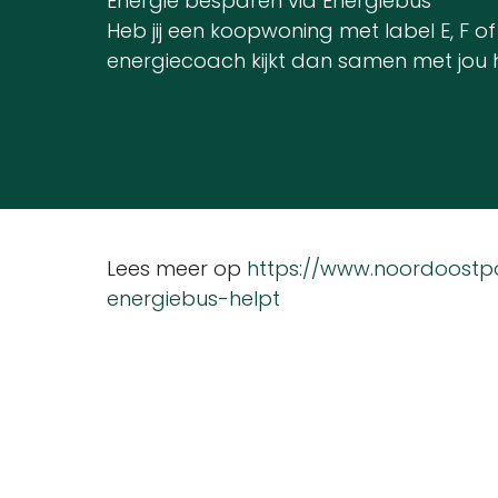
Energie besparen via Energiebus
Heb jij een koopwoning met label E, F 
energiecoach kijkt dan samen met jou ho
Lees meer op
https://www.noordoostp
energiebus-helpt