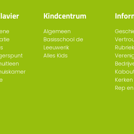
lavier
Kindcentrum
Infor
ene
Algemeen
Geschi
atie
Basisschool de
Vertro
es
Leeuwerik
Rubriek
ligerspunt
Alles Kids
Verenig
uitleen
Bedrijv
huiskamer
Kabout
e
Kerken
Rep en