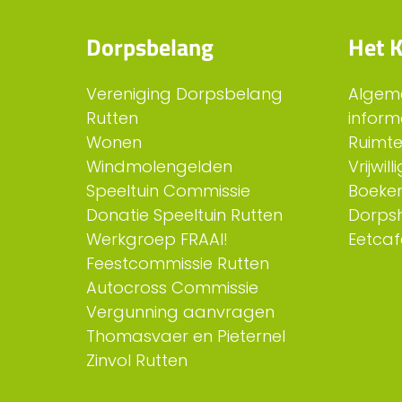
Dorpsbelang
Het K
Vereniging Dorpsbelang
Algem
Rutten
inform
Wonen
Ruimt
Windmolengelden
Vrijwil
Speeltuin Commissie
Boeken
Donatie Speeltuin Rutten
Dorps
Werkgroep FRAAI!
Eetcaf
Feestcommissie Rutten
Autocross Commissie
Vergunning aanvragen
Thomasvaer en Pieternel
Zinvol Rutten