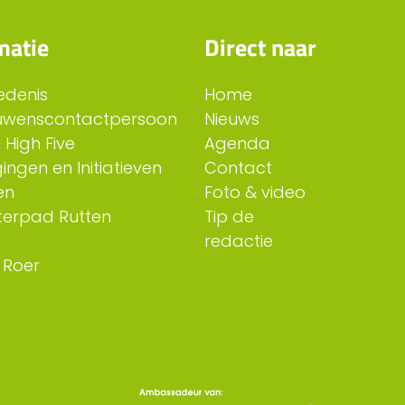
matie
Direct naar
edenis
Home
uwenscontactpersoon
Nieuws
 High Five
Agenda
ingen en Initiatieven
Contact
en
Foto & video
erpad Rutten
Tip de
redactie
 Roer