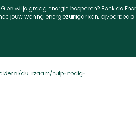
of G en wil je graag energie besparen? Boek de En
e jouw woning energiezuiniger kan, bijvoorbeeld m
older.nl/duurzaam/hulp-nodig-