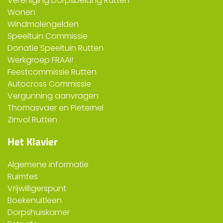
Vereniging Dorpsbelang Rutten
Wonen
Windmolengelden
Speeltuin Commissie
Donatie Speeltuin Rutten
Werkgroep FRAAI!
Feestcommissie Rutten
Autocross Commissie
Vergunning aanvragen
Thomasvaer en Pieternel
Zinvol Rutten
Het Klavier
Algemene informatie
Ruimtes
Vrijwilligerspunt
Boekenuitleen
Dorpshuiskamer