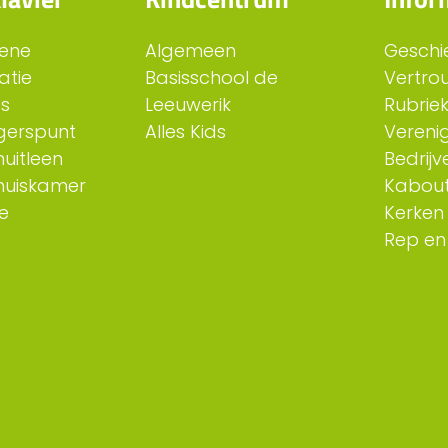
ene
Algemeen
Geschi
atie
Basisschool de
Vertro
es
Leeuwerik
Rubriek
ligerspunt
Alles Kids
Verenig
uitleen
Bedrijv
huiskamer
Kabout
e
Kerken
Rep en