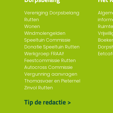
Vereniging Dorpsbelang
Algem
Rutten
inform
Wonen
Ruimt
Windmolengelden
Vrijwil
Speeltuin Commissie
Boeken
Donatie Speeltuin Rutten
Dorps
Werkgroep FRAAI!
Eetcaf
Feestcommissie Rutten
Autocross Commissie
Vergunning aanvragen
Thomasvaer en Pieternel
Zinvol Rutten
Tip de redactie >