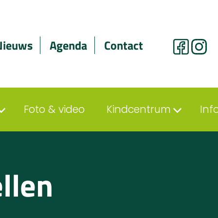
Nieuws
Agenda
Contact
Foto & video
Kindcentrum
Inf
llen