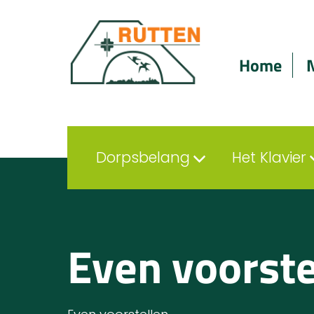
Home
Dorpsbelang
Het Klavier
Even voorste