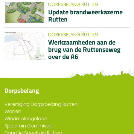
DORPSBELANG RUTTEN
Update brandweerkazerne
Rutten
DORPSBELANG RUTTEN
Werkzaamheden aan de
brug van de Ruttenseweg
over de A6
Dorpsbelang
Vereniging Dorpsbelang Rutten
Wonen
Windmolengelden
Speeltuin Commissie
Donatie Speeltuin Rutten