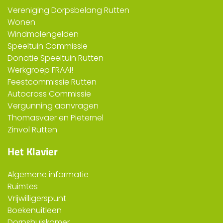
Vereniging Dorpsbelang Rutten
Wonen
Windmolengelden
Speeltuin Commissie
Donatie Speeltuin Rutten
Werkgroep FRAAI!
Feestcommissie Rutten
Autocross Commissie
Vergunning aanvragen
Thomasvaer en Pieternel
Zinvol Rutten
Het Klavier
Algemene informatie
Ruimtes
Vrijwilligerspunt
Boekenuitleen
Dorpshuiskamer