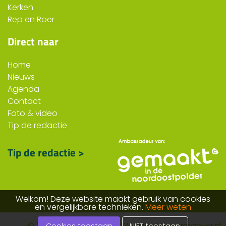
Kerken
Rep en Roer
Direct naar
Home
Nieuws
Agenda
Contact
Foto & video
Tip de redactie
Tip de redactie >
Welkom! Deze website maakt gebruik van cookies
en vergelijkbare technieken.
Meer weten
© 2026 ruttennop.nl
Website: Mijnvormgever.nl