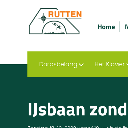
Home
Dorpsbelang
Het Klavier
IJsbaan zon