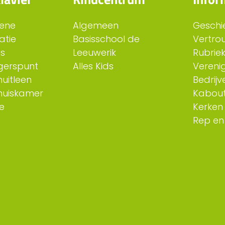
ene
Algemeen
Geschi
atie
Basisschool de
Vertro
es
Leeuwerik
Rubriek
ligerspunt
Alles Kids
Verenig
uitleen
Bedrijv
huiskamer
Kabout
e
Kerken
Rep en