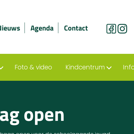
Nieuws
Agenda
Contact
Foto & video
Kindcentrum
Inf
dag open