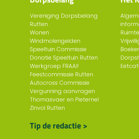
Vereniging Dorpsbelang
Algem
Rutten
inform
Wonen
Ruimt
Windmolengelden
Vrijwil
Speeltuin Commissie
Boeken
Donatie Speeltuin Rutten
Dorps
Werkgroep FRAAI!
Eetcaf
Feestcommissie Rutten
Autocross Commissie
Vergunning aanvragen
Thomasvaer en Pieternel
Zinvol Rutten
Tip de redactie >