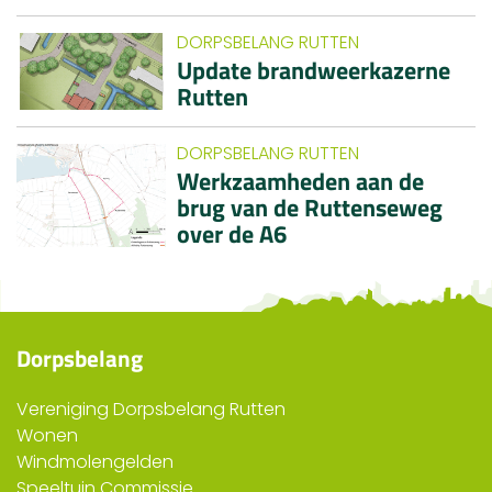
DORPSBELANG RUTTEN
Update brandweerkazerne
Rutten
DORPSBELANG RUTTEN
Werkzaamheden aan de
brug van de Ruttenseweg
over de A6
Dorpsbelang
Vereniging Dorpsbelang Rutten
Wonen
Windmolengelden
Speeltuin Commissie