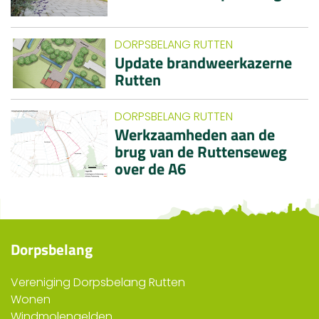
DORPSBELANG RUTTEN
Update brandweerkazerne
Rutten
DORPSBELANG RUTTEN
Werkzaamheden aan de
brug van de Ruttenseweg
over de A6
Dorpsbelang
Vereniging Dorpsbelang Rutten
Wonen
Windmolengelden