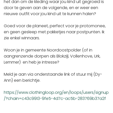
het dan om de kleding waar jou kind uit gegroeid is
door te geven aan de volgende, en er weer een
nieuwe outfit voor jou kind uit te kunnen halen?
Goed voor de planeet, perfect voor je protomonee,
en geen gesleep met pakketjes naar postpunten. Ik
zie enkel winnaars.
Woon je in gemeente Noordoostpolder (of in
aangrenzende dorpen als Blokzijl, Vollenhove, Urk,
Lemmer) en heb je intresse?
Meld je aan via onderstaande link of stuur mij (Dy-
Ann) een berichtje.
https://www.clothingloop.org/en/loops/users/signup
/?chain=c43c9913-9fe5-4d7c-ac5b-283769b37a2f