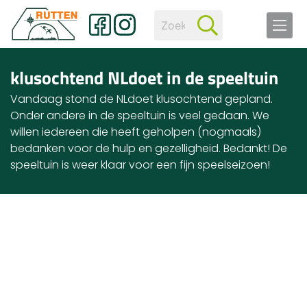
klusochtend NLdoet in de speeltuin
Vandaag stond de NLdoet klusochtend gepland.
Onder andere in de speeltuin is veel gedaan. We
willen iedereen die heeft geholpen (nogmaals)
bedanken voor de hulp en gezelligheid. Bedankt! De
speeltuin is weer klaar voor een fijn speelseizoen!