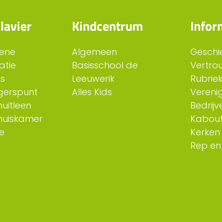
lavier
Kindcentrum
Infor
ene
Algemeen
Geschi
atie
Basisschool de
Vertro
es
Leeuwerik
Rubriek
ligerspunt
Alles Kids
Verenig
uitleen
Bedrijv
huiskamer
Kabout
e
Kerken
Rep en