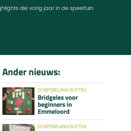
ights die vorig jaar in de speeltuin
Ander nieuws:
DORPSBELANG RUTTEN
Bridgeles voor
beginners in
Emmeloord
DORPSBELANG RUTTEN