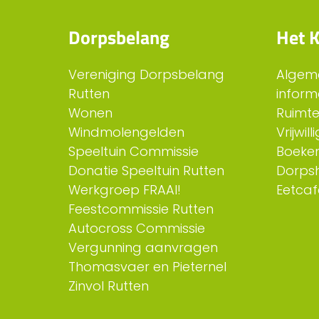
Dorpsbelang
Het K
Vereniging Dorpsbelang
Algem
Rutten
inform
Wonen
Ruimt
Windmolengelden
Vrijwil
Speeltuin Commissie
Boeken
Donatie Speeltuin Rutten
Dorps
Werkgroep FRAAI!
Eetcaf
Feestcommissie Rutten
Autocross Commissie
Vergunning aanvragen
Thomasvaer en Pieternel
Zinvol Rutten