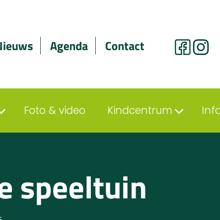
Nieuws
Agenda
Contact
Foto & video
Kindcentrum
Inf
e speeltuin