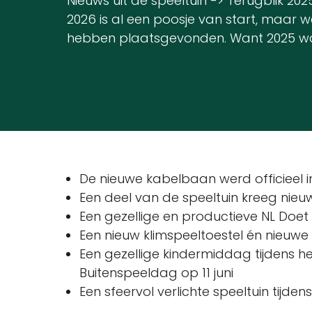
Nieuws uit de speeltuin -> Terugblik 202
2026 is al een poosje van start, maar w
hebben plaatsgevonden. Want 2025 was 
De nieuwe kabelbaan werd officieel 
Een deel van de speeltuin kreeg nieu
Een gezellige en productieve NL Doe
Een nieuw klimspeeltoestel én nieuwe
Een gezellige kindermiddag tijdens h
Buitenspeeldag op 11 juni
Een sfeervol verlichte speeltuin tijd