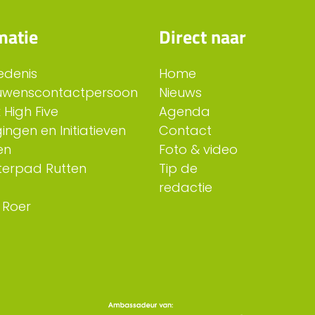
matie
Direct naar
edenis
Home
uwenscontactpersoon
Nieuws
 High Five
Agenda
ingen en Initiatieven
Contact
en
Foto & video
erpad Rutten
Tip de
redactie
 Roer