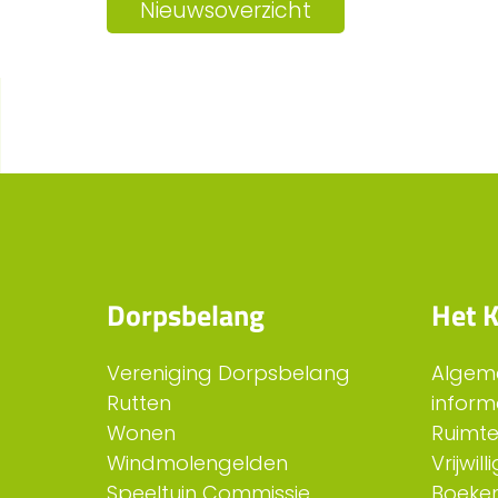
Nieuwsoverzicht
Dorpsbelang
Het K
Vereniging Dorpsbelang
Algem
Rutten
inform
Wonen
Ruimt
Windmolengelden
Vrijwil
Speeltuin Commissie
Boeken