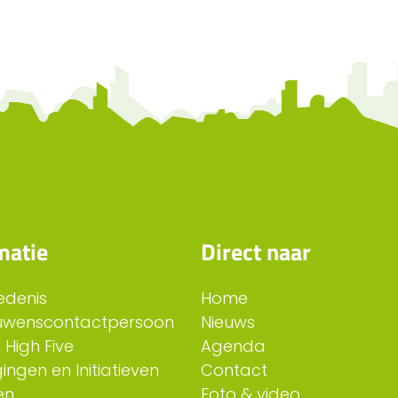
matie
Direct naar
edenis
Home
uwenscontactpersoon
Nieuws
 High Five
Agenda
ingen en Initiatieven
Contact
en
Foto & video