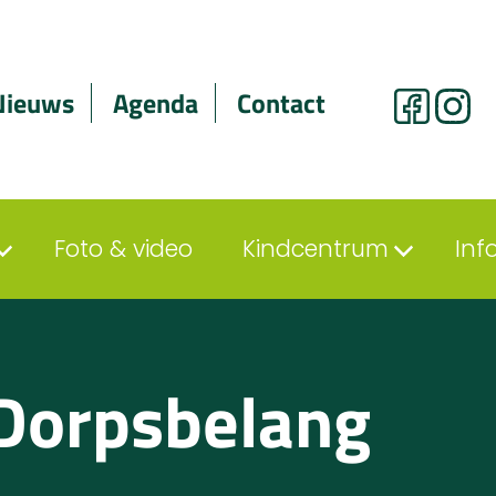
Nieuws
Agenda
Contact
Foto & video
Kindcentrum
Inf
Dorpsbelang