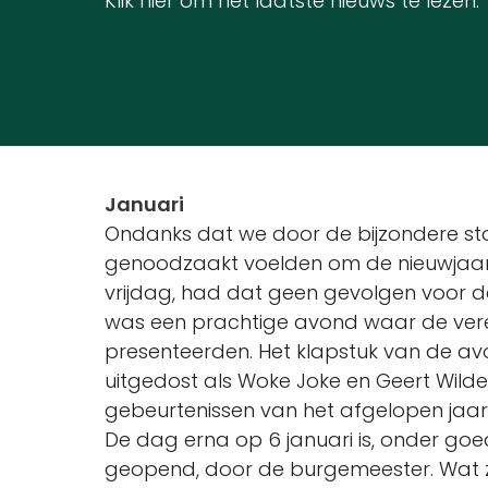
Klik hier om het laatste nieuws te lezen.
Januari
Ondanks dat we door de bijzondere sta
genoodzaakt voelden om de nieuwjaars
vrijdag, had dat geen gevolgen voor d
was een prachtige avond waar de veren
presenteerden. Het klapstuk van de av
uitgedost als Woke Joke en Geert Wilders
gebeurtenissen van het afgelopen jaa
De dag erna op 6 januari is, onder go
geopend, door de burgemeester. Wat zie