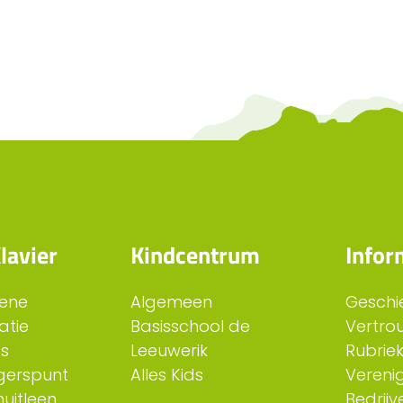
lavier
Kindcentrum
Infor
ene
Algemeen
Geschi
atie
Basisschool de
Vertro
es
Leeuwerik
Rubriek
ligerspunt
Alles Kids
Verenig
uitleen
Bedrijv