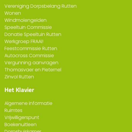
Vereniging Dorpsbelang Rutten
Wonen
Windmolengelden
Speeltuin Commissie
Donatie Speeltuin Rutten
Werkgroep FRAAI!
Feestcommissie Rutten
Autocross Commissie
Vergunning aanvragen
Thomasvaer en Pieternel
Zinvol Rutten
Het Klavier
Algemene informatie
Ruimtes
Vrijwilligerspunt
Boekenuitleen
Dorpshuiskamer