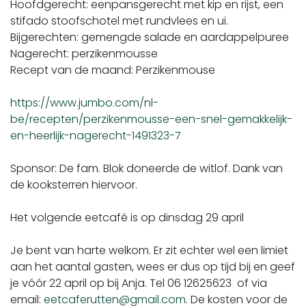
Hoofdgerecht: eenpansgerecht met kip en rijst, een
stifado stoofschotel met rundvlees en ui.
Bijgerechten: gemengde salade en aardappelpuree
Nagerecht: perzikenmousse
Recept van de maand: Perzikenmouse
https://www.jumbo.com/nl-
be/recepten/perzikenmousse-een-snel-gemakkelijk-
en-heerlijk-nagerecht-1491323-7
Sponsor: De fam. Blok doneerde de witlof. Dank van
de kooksterren hiervoor.
Het volgende eetcafé is op dinsdag 29 april
Je bent van harte welkom. Er zit echter wel een limiet
aan het aantal gasten, wees er dus op tijd bij en geef
je vóór 22 april op bij Anja. Tel 06 12625623 of via
email:
eetcaferutten@gmail.com
. De kosten voor de