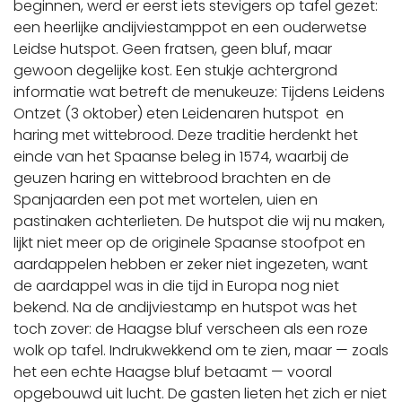
beginnen, werd er eerst iets stevigers op tafel gezet:
een heerlijke andijviestamppot en een ouderwetse
Leidse hutspot. Geen fratsen, geen bluf, maar
gewoon degelijke kost. Een stukje achtergrond
informatie wat betreft de menukeuze: Tijdens Leidens
Ontzet (3 oktober) eten Leidenaren hutspot en
haring met wittebrood. Deze traditie herdenkt het
einde van het Spaanse beleg in 1574, waarbij de
geuzen haring en wittebrood brachten en de
Spanjaarden een pot met wortelen, uien en
pastinaken achterlieten. De hutspot die wij nu maken,
lijkt niet meer op de originele Spaanse stoofpot en
aardappelen hebben er zeker niet ingezeten, want
de aardappel was in die tijd in Europa nog niet
bekend. Na de andijviestamp en hutspot was het
toch zover: de Haagse bluf verscheen als een roze
wolk op tafel. Indrukwekkend om te zien, maar — zoals
het een echte Haagse bluf betaamt — vooral
opgebouwd uit lucht. De gasten lieten het zich er niet