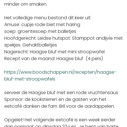
minder om smaken.
Het volledige menu bestond dit keer uit:
Amuse: cupje rode biet met haring
soep: groentesoep met balletjes
Hoofdgerecht: Leidse hutspot. Stamppot andijvie met
spekjes. Gehaktballetjes
Nagerecht: Haagse bluf met mini stroopwafel
Recept van de maand: Haagse bluf (4 pers)
https://www.boodschappen.nl/recepten/haagse-
bluf-met-stroopwafels
serveer de Haagse bluf met een rode vruchtensaus
Sponsor: de kooksterren en de gasten van het
eetcafé danken de fam. Bril voor de aardappelen.
Opgelet! Het volgende eetcafé is een week eerder
dan normaal: op dinsdag 23 juni. Je bent van harte