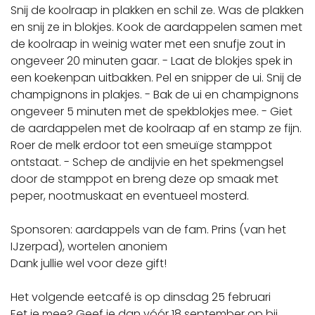
Snij de koolraap in plakken en schil ze. Was de plakken
en snij ze in blokjes. Kook de aardappelen samen met
de koolraap in weinig water met een snufje zout in
ongeveer 20 minuten gaar. - Laat de blokjes spek in
een koekenpan uitbakken. Pel en snipper de ui. Snij de
champignons in plakjes. - Bak de ui en champignons
ongeveer 5 minuten met de spekblokjes mee. - Giet
de aardappelen met de koolraap af en stamp ze fijn.
Roer de melk erdoor tot een smeuïge stamppot
ontstaat. - Schep de andijvie en het spekmengsel
door de stamppot en breng deze op smaak met
peper, nootmuskaat en eventueel mosterd.
Sponsoren: aardappels van de fam. Prins (van het
IJzerpad), wortelen anoniem
Dank jullie wel voor deze gift!
Het volgende eetcafé is op dinsdag 25 februari
Eet je mee? Geef je dan vóór 18 september op bij