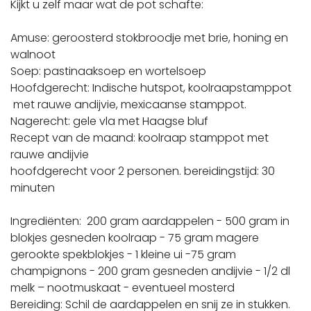
Kijkt u zelf maar wat de pot schafte:
Amuse: geroosterd stokbroodje met brie, honing en
walnoot
Soep: pastinaaksoep en wortelsoep
Hoofdgerecht: Indische hutspot, koolraapstamppot
met rauwe andijvie, mexicaanse stamppot.
Nagerecht: gele vla met Haagse bluf
Recept van de maand: koolraap stamppot met
rauwe andijvie
hoofdgerecht voor 2 personen. bereidingstijd: 30
minuten
Ingrediënten: 200 gram aardappelen - 500 gram in
blokjes gesneden koolraap - 75 gram magere
gerookte spekblokjes - 1 kleine ui -75 gram
champignons - 200 gram gesneden andijvie - 1/2 dl
melk – nootmuskaat - eventueel mosterd
Bereiding: Schil de aardappelen en snij ze in stukken.