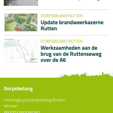
DORPSBELANG RUTTEN
Update brandweerkazerne
Rutten
DORPSBELANG RUTTEN
Werkzaamheden aan de
brug van de Ruttenseweg
over de A6
Dorpsbelang
Vereniging Dorpsbelang Rutten
Wonen
Windmolengelden