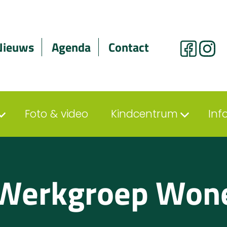
Nieuws
Agenda
Contact
Foto & video
Kindcentrum
Inf
Werkgroep Wone