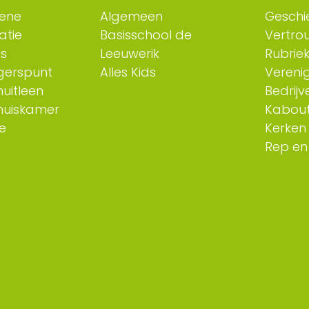
ene
Algemeen
Geschi
atie
Basisschool de
Vertro
es
Leeuwerik
Rubriek
ligerspunt
Alles Kids
Verenig
uitleen
Bedrijv
huiskamer
Kabout
e
Kerken
Rep en