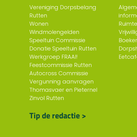
Vereniging Dorpsbelang
Algem
Rutten
inform
Wonen
Ruimt
Windmolengelden
Vrijwil
Speeltuin Commissie
Boeken
Donatie Speeltuin Rutten
Dorps
Werkgroep FRAAI!
Eetcaf
Feestcommissie Rutten
Autocross Commissie
Vergunning aanvragen
Thomasvaer en Pieternel
Zinvol Rutten
Tip de redactie >