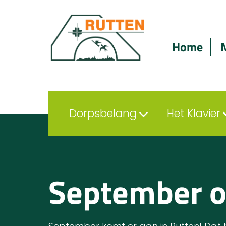
Home
Dorpsbelang
Het Klavier
September op