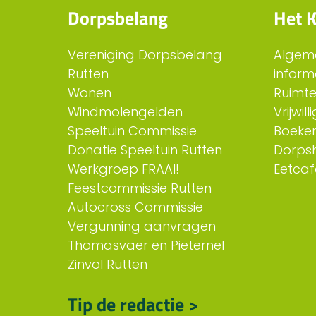
Dorpsbelang
Het K
Vereniging Dorpsbelang
Algem
Rutten
inform
Wonen
Ruimt
Windmolengelden
Vrijwil
Speeltuin Commissie
Boeken
Donatie Speeltuin Rutten
Dorps
Werkgroep FRAAI!
Eetcaf
Feestcommissie Rutten
Autocross Commissie
Vergunning aanvragen
Thomasvaer en Pieternel
Zinvol Rutten
Tip de redactie >