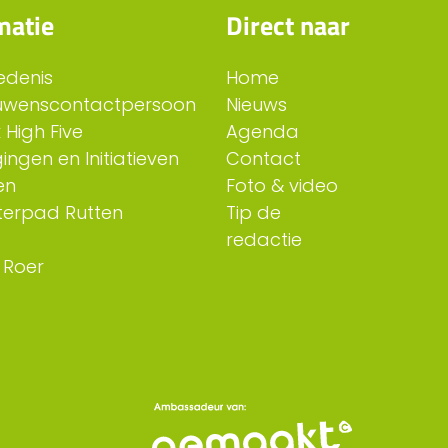
matie
Direct naar
edenis
Home
uwenscontactpersoon
Nieuws
 High Five
Agenda
ingen en Initiatieven
Contact
en
Foto & video
erpad Rutten
Tip de
redactie
 Roer