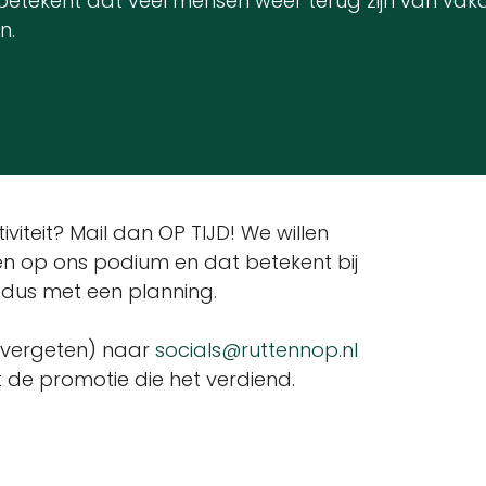
betekent dat veel mensen weer terug zijn van vak
n.
viteit? Mail dan OP TIJD! We willen
en op ons podium en dat betekent bij
 dus met een planning.
et vergeten) naar
socials@ruttennop.nl
it de promotie die het verdiend.