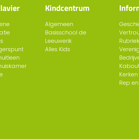
lavier
Kindcentrum
Infor
ene
Algemeen
Geschi
atie
Basisschool de
Vertro
es
Leeuwerik
Rubriek
ligerspunt
Alles Kids
Verenig
uitleen
Bedrijv
huiskamer
Kabout
e
Kerken
Rep en