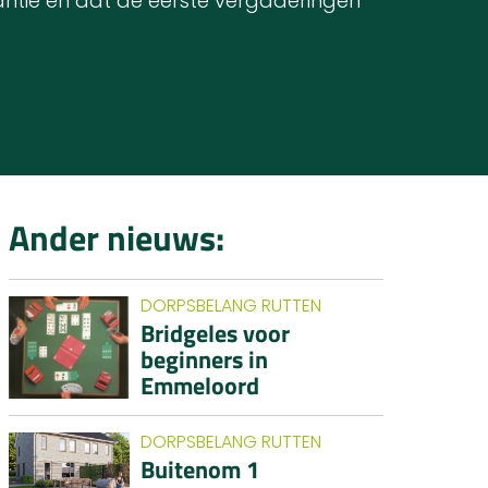
antie en dat de eerste vergaderingen
Ander nieuws:
DORPSBELANG RUTTEN
Bridgeles voor
beginners in
Emmeloord
DORPSBELANG RUTTEN
Buitenom 1