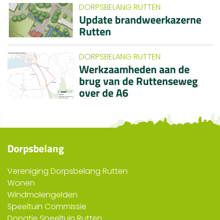
DORPSBELANG RUTTEN
Update brandweerkazerne
Rutten
DORPSBELANG RUTTEN
Werkzaamheden aan de
brug van de Ruttenseweg
over de A6
Dorpsbelang
Vereniging Dorpsbelang Rutten
Wonen
Windmolengelden
Speeltuin Commissie
Donatie Speeltuin Rutten