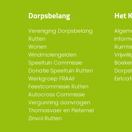
Dorpsbelang
Het K
Vereniging Dorpsbelang
Algem
Rutten
inform
Wonen
Ruimt
Windmolengelden
Vrijwil
Speeltuin Commissie
Boeken
Donatie Speeltuin Rutten
Dorps
Werkgroep FRAAI!
Eetcaf
Feestcommissie Rutten
Autocross Commissie
Vergunning aanvragen
Thomasvaer en Pieternel
Zinvol Rutten