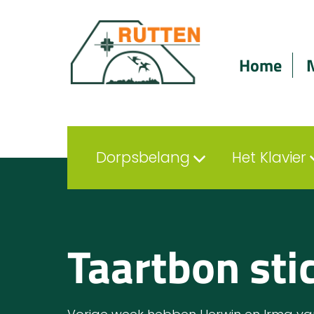
Home
Dorpsbelang
Het Klavier
Taartbon sti