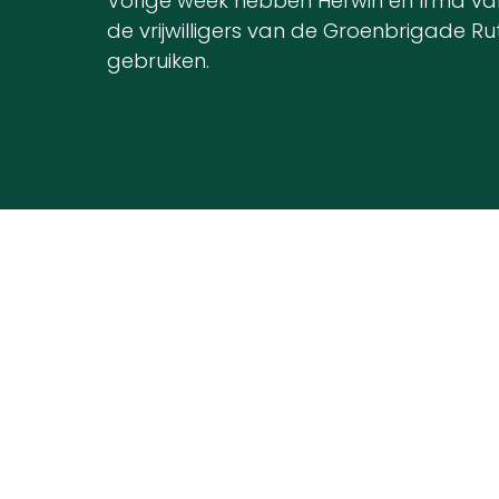
Vorige week hebben Herwin en Irma van
de vrijwilligers van de Groenbrigade
gebruiken.