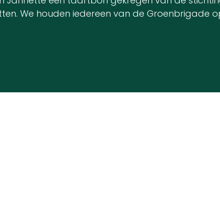
 Jannette een taartbon gekregen van de stichting 
 Rutten. We houden iedereen van de Groenbrigad