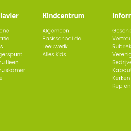
lavier
Kindcentrum
Infor
ene
Algemeen
Geschi
atie
Basisschool de
Vertro
es
Leeuwerik
Rubriek
ligerspunt
Alles Kids
Verenig
uitleen
Bedrijv
huiskamer
Kabout
e
Kerken
Rep en