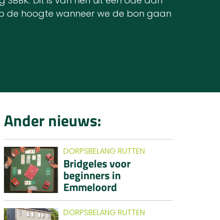
SBBK. Dit is van hen uit een ode aan
e op de hoogte wanneer we de bon gaan
Ander nieuws:
DORPSBELANG RUTTEN
Bridgeles voor
beginners in
Emmeloord
DORPSBELANG RUTTEN