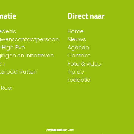
matie
Direct naar
edenis
Home
uwenscontactpersoon
Nieuws
 High Five
Agenda
ingen en Initiatieven
Contact
en
Foto & video
erpad Rutten
Tip de
redactie
 Roer