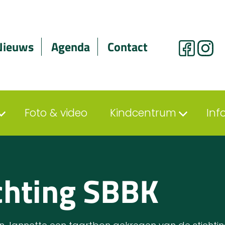
Nieuws
Agenda
Contact
Foto & video
Kindcentrum
Inf
chting SBBK