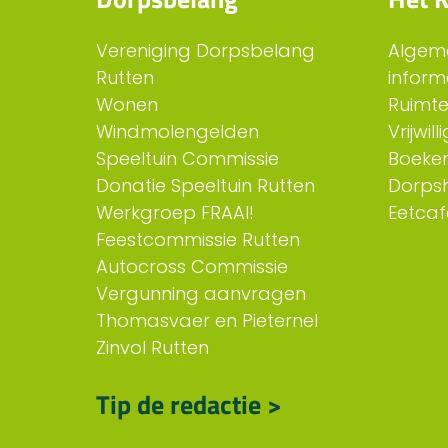
Vereniging Dorpsbelang
Algem
Rutten
inform
Wonen
Ruimt
Windmolengelden
Vrijwil
Speeltuin Commissie
Boeken
Donatie Speeltuin Rutten
Dorps
Werkgroep FRAAI!
Eetcaf
Feestcommissie Rutten
Autocross Commissie
Vergunning aanvragen
Thomasvaer en Pieternel
Zinvol Rutten
Tip de redactie >