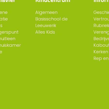
ene
Algemeen
Geschi
atie
Basisschool de
Vertro
es
Leeuwerik
Rubriek
ligerspunt
Alles Kids
Verenig
uitleen
Bedrijv
huiskamer
Kabout
e
Kerken
Rep en