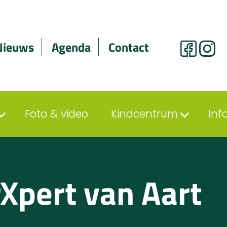
Nieuws
Agenda
Contact
Foto & video
Kindcentrum
Inf
Xpert van Aart