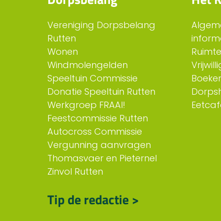
Vereniging Dorpsbelang
Algem
Rutten
inform
Wonen
Ruimt
Windmolengelden
Vrijwil
Speeltuin Commissie
Boeken
Donatie Speeltuin Rutten
Dorps
Werkgroep FRAAI!
Eetcaf
Feestcommissie Rutten
Autocross Commissie
Vergunning aanvragen
Thomasvaer en Pieternel
Zinvol Rutten
Tip de redactie >