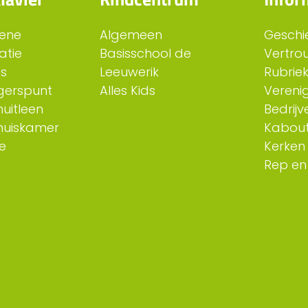
ene
Algemeen
Geschi
atie
Basisschool de
Vertro
es
Leeuwerik
Rubriek
ligerspunt
Alles Kids
Verenig
uitleen
Bedrijv
huiskamer
Kabout
e
Kerken
Rep en