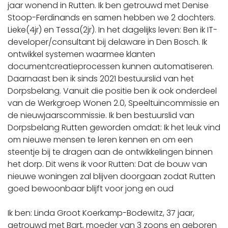
jaar wonend in Rutten. Ik ben getrouwd met Denise
Stoop-Ferdinands en samen hebben we 2 dochters.
Lieke(4jr) en Tessa(2jr). In het dagelijks leven: Ben ik IT-
developer/consultant bij delaware in Den Bosch. Ik
ontwikkel systemen waarmee klanten
documentcreatieprocessen kunnen automatiseren.
Daarnaast ben ik sinds 2021 bestuurslid van het
Dorpsbelang. Vanuit die positie ben ik ook onderdeel
van de Werkgroep Wonen 2.0, Speeltuincommissie en
de nieuwjaarscommissie. Ik ben bestuurslid van
Dorpsbelang Rutten geworden omdat: Ik het leuk vind
om nieuwe mensen te leren kennen en om een
steentje bij te dragen aan de ontwikkelingen binnen
het dorp. Dit wens ik voor Rutten: Dat de bouw van
nieuwe woningen zal blijven doorgaan zodat Rutten
goed bewoonbaar blijft voor jong en oud
Ik ben: Linda Groot Koerkamp-Bodewitz, 37 jaar,
getrouwd met Bart, moeder van 3 zoons en geboren