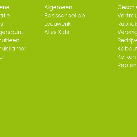
ene
Algemeen
Geschi
atie
Basisschool de
Vertro
es
Leeuwerik
Rubriek
ligerspunt
Alles Kids
Verenig
uitleen
Bedrijv
huiskamer
Kabout
e
Kerken
Rep en