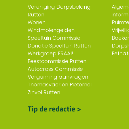
Vereniging Dorpsbelang
Algem
Rutten
inform
Wonen
Ruimt
Windmolengelden
Vrijwil
Speeltuin Commissie
Boeken
Donatie Speeltuin Rutten
Dorps
Werkgroep FRAAI!
Eetcaf
Feestcommissie Rutten
Autocross Commissie
Vergunning aanvragen
Thomasvaer en Pieternel
Zinvol Rutten
Tip de redactie >