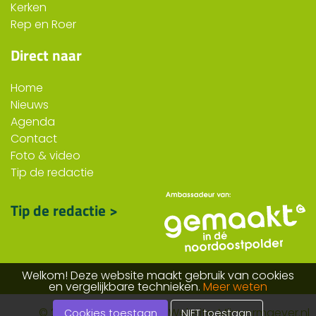
Kerken
Rep en Roer
Direct naar
Home
Nieuws
Agenda
Contact
Foto & video
Tip de redactie
Tip de redactie >
Welkom! Deze website maakt gebruik van cookies
en vergelijkbare technieken.
Meer weten
© 2026 ruttennop.nl
Website: Mijnvormgever.nl
Cookies toestaan
NIET toestaan