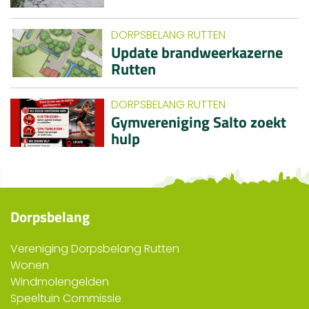
DORPSBELANG RUTTEN
Update brandweerkazerne
Rutten
DORPSBELANG RUTTEN
Gymvereniging Salto zoekt
hulp
Dorpsbelang
Vereniging Dorpsbelang Rutten
Wonen
Windmolengelden
Speeltuin Commissie