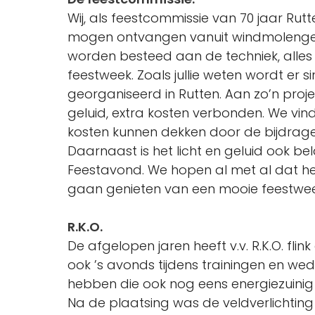
Wij, als feestcommissie van 70 jaar Rutte
mogen ontvangen vanuit windmolengeld
worden besteed aan de techniek, alles r
feestweek. Zoals jullie weten wordt er 
georganiseerd in Rutten. Aan zo’n projec
geluid, extra kosten verbonden. We vin
kosten kunnen dekken door de bijdrag
Daarnaast is het licht en geluid ook be
Feestavond. We hopen al met al dat he
gaan genieten van een mooie feestwee
R.K.O.
De afgelopen jaren heeft v.v. R.K.O. flin
ook ’s avonds tijdens trainingen en weds
hebben die ook nog eens energiezuinig i
Na de plaatsing was de veldverlichting