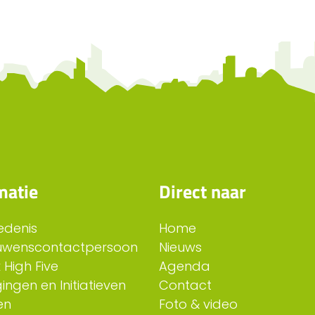
matie
Direct naar
edenis
Home
uwenscontactpersoon
Nieuws
 High Five
Agenda
ingen en Initiatieven
Contact
en
Foto & video