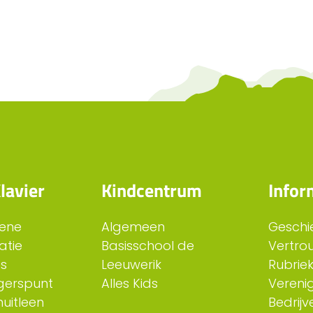
lavier
Kindcentrum
Infor
ene
Algemeen
Geschi
atie
Basisschool de
Vertro
es
Leeuwerik
Rubriek
ligerspunt
Alles Kids
Verenig
uitleen
Bedrijv