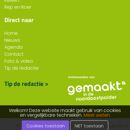
Kerken
Rep en Roer
Direct naar
Home
Nieuws
Agenda
Contact
Foto & video
Tip de redactie
Tip de redactie >
Welkom! Deze website maakt gebruik van cookies
en vergelijkbare technieken.
Meer weten
© 2026 ruttennop.nl
Website: Mijnvormgever.nl
Cookies toestaan
NIET toestaan