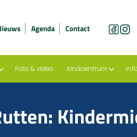
Nieuws
Agenda
Contact
Foto & video
Kindcentrum
Inf
Rutten: Kinderm