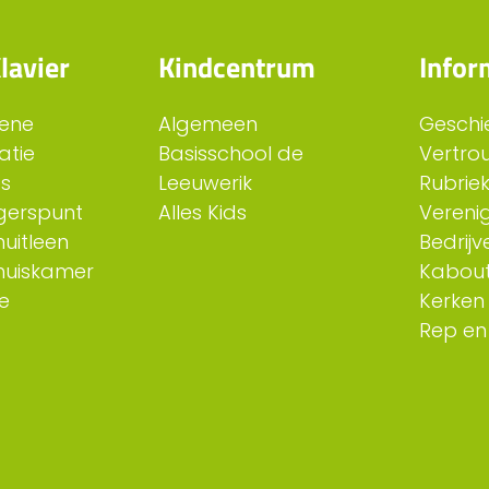
lavier
Kindcentrum
Infor
ene
Algemeen
Geschi
atie
Basisschool de
Vertro
es
Leeuwerik
Rubriek
ligerspunt
Alles Kids
Verenig
uitleen
Bedrijv
huiskamer
Kabout
e
Kerken
Rep en