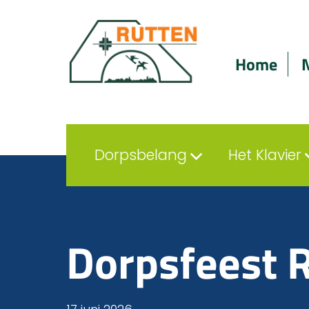
Home
Dorpsbelang
Het Klavier
Dorpsfeest 