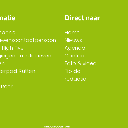
matie
Direct naar
edenis
Home
uwenscontactpersoon
Nieuws
 High Five
Agenda
ingen en Initiatieven
Contact
en
Foto & video
erpad Rutten
Tip de
redactie
 Roer