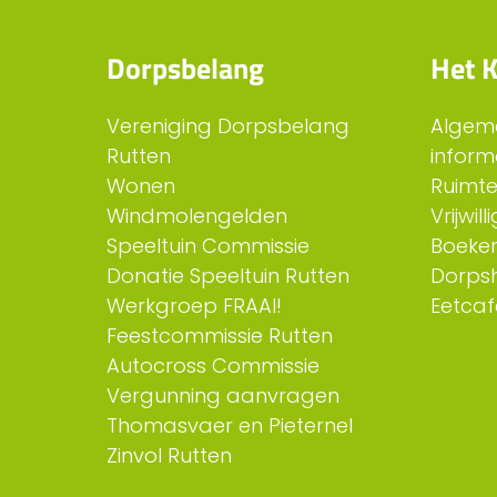
Dorpsbelang
Het K
Vereniging Dorpsbelang
Algem
Rutten
inform
Wonen
Ruimt
Windmolengelden
Vrijwil
Speeltuin Commissie
Boeken
Donatie Speeltuin Rutten
Dorps
Werkgroep FRAAI!
Eetcaf
Feestcommissie Rutten
Autocross Commissie
Vergunning aanvragen
Thomasvaer en Pieternel
Zinvol Rutten