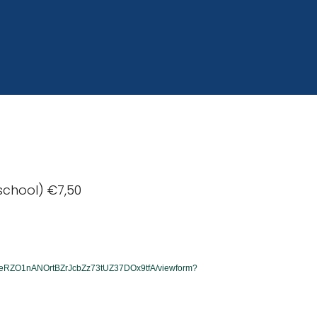
school) €7,50
HXeRZO1nANOrtBZrJcbZz73tUZ37DOx9tfA/viewform?