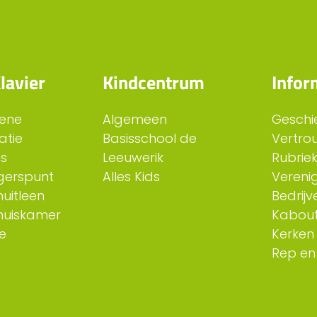
lavier
Kindcentrum
Infor
ene
Algemeen
Geschi
atie
Basisschool de
Vertro
es
Leeuwerik
Rubriek
ligerspunt
Alles Kids
Verenig
uitleen
Bedrijv
huiskamer
Kabout
e
Kerken
Rep en