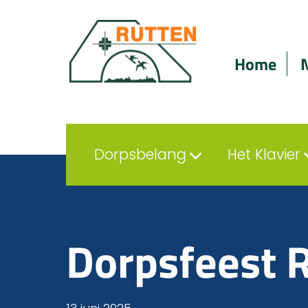
Home
Dorpsbelang
Het Klavier
Dorpsfeest R