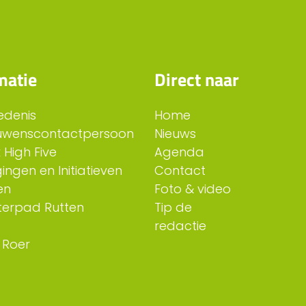
matie
Direct naar
edenis
Home
uwenscontactpersoon
Nieuws
 High Five
Agenda
ingen en Initiatieven
Contact
en
Foto & video
erpad Rutten
Tip de
redactie
 Roer