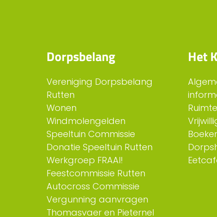
Dorpsbelang
Het K
Vereniging Dorpsbelang
Algem
Rutten
inform
Wonen
Ruimt
Windmolengelden
Vrijwil
Speeltuin Commissie
Boeken
Donatie Speeltuin Rutten
Dorps
Werkgroep FRAAI!
Eetcaf
Feestcommissie Rutten
Autocross Commissie
Vergunning aanvragen
Thomasvaer en Pieternel