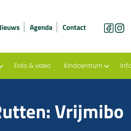
Nieuws
Agenda
Contact
Foto & video
Kindcentrum
Inf
utten: Vrijmibo