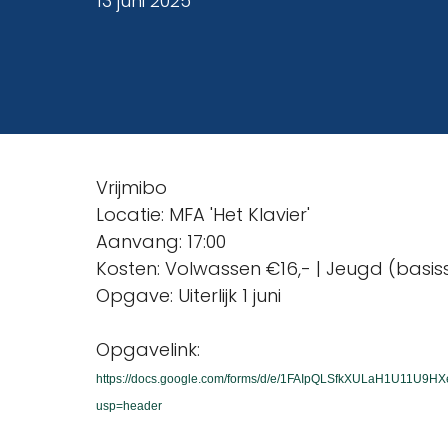
13 juni 2025
Vrijmibo
Locatie: MFA 'Het Klavier'
Aanvang: 17:00
Kosten: Volwassen €16,- | Jeugd (basis
Opgave: Uiterlijk 1 juni
Opgavelink:
https://docs.google.com/forms/d/e/1FAIpQLSfkXULaH1U11U9
usp=header