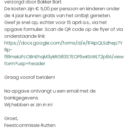
verzorgd door Bakker Bart.
De kosten zijn € 5,00 per persoon en kinderen onder
de 4 jaar kunnen gratis van het ontbijt genieten.
Geef je snel op, echter voor 15 april a.s., via het
opgave formulier. Scan de QR code op de flyer of via
onderstaande link:
https://docs.google.com/forms/d/e/1FAIpQLSdhep7Y
8p-
f81mekzFcOBnEhqM3ykRG83S7EOF6wKbWLT2p8A/view
form?usp=header
Graag vooraf betalen!
Na opgave ontvangt u een email met de
bankgegevens.
Wij hebben er zin in in!
Groet,
Feestcommissie Rutten