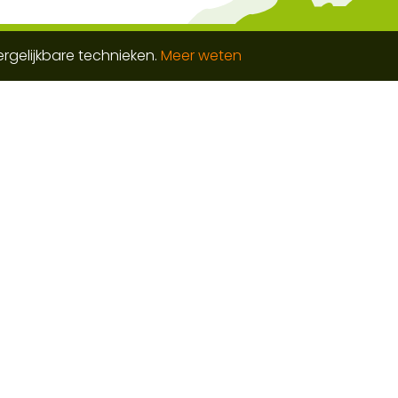
rgelijkbare technieken.
Meer weten
lavier
Kindcentrum
Infor
ene
Algemeen
Geschi
atie
Basisschool de
Vertro
es
Leeuwerik
Rubriek
ligerspunt
Alles Kids
Verenig
uitleen
Bedrijv
huiskamer
Kabout
e
Kerken
Rep en