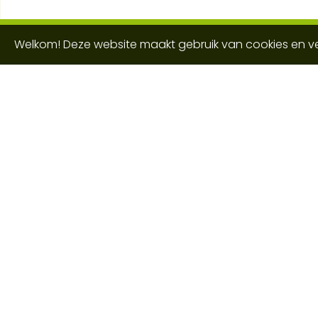
Welkom! Deze website maakt gebruik van cookies en ve
Dorpsbelang
Het K
Vereniging Dorpsbelang
Algem
Rutten
inform
Wonen
Ruimt
Windmolengelden
Vrijwil
Speeltuin Commissie
Boeken
Donatie Speeltuin Rutten
Dorps
Werkgroep FRAAI!
Eetcaf
Feestcommissie Rutten
Autocross Commissie