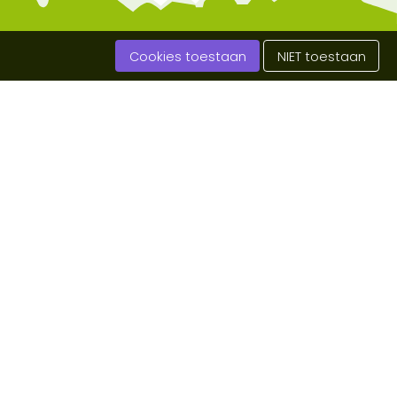
Cookies toestaan
NIET toestaan
matie
Direct naar
edenis
Home
uwenscontactpersoon
Nieuws
 High Five
Agenda
ingen en Initiatieven
Contact
en
Foto & video
erpad Rutten
Tip de
redactie
 Roer