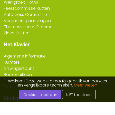
Werkgroep FRAAI!
Feestcommissie Rutten
Autocross Commissie
Vergunning aanvragen
Thomasvaer en Pieternel
Zinvol Rutten
Het Klavier
Algemene informatie
Ruimtes
Vrijwilligerspunt
Boekenuitleen
Dorpshuiskamer
Welkom! Deze website maakt gebruik van cookies
en vergelijkbare technieken.
Meer weten
Eetcafe
Cookies toestaan
NIET toestaan
Kindcentrum
Algemeen