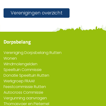
Verenigingen overzicht
Dorpsbelang
Vereniging Dorpsbelang Rutten
Wonen
Windmolengelden
Speeltuin Commissie
Donatie Speeltuin Rutten
Werkgroep FRAAI!
Feestcommissie Rutten
Autocross Commissie
Vergunning aanvragen
Thomasvaer en Pieternel