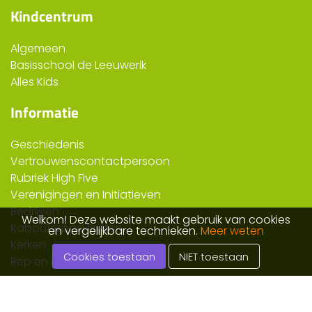
Kindcentrum
Algemeen
Basisschool de Leeuwerik
Alles Kids
Informatie
Geschiedenis
Vertrouwenscontactpersoon
Rubriek High Five
Verenigingen en Initiatieven
Bedrijven
Welkom! Deze website maakt gebruik van cookies
Kabouterpad Rutten
en vergelijkbare technieken.
Meer weten
Kerken
Cookies toestaan
NIET toestaan
Rep en Roer
Direct naar