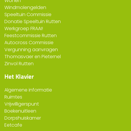
Wonen
Windmolengelden
Speeltuin Commissie
Donatie Speeltuin Rutten
Werkgroep FRAAI!
Feestcommissie Rutten
Autocross Commissie
Vergunning aanvragen
Thomasvaer en Pieternel
Zinvol Rutten
Het Klavier
Algemene informatie
Ruimtes
Vrijwilligerspunt
Boekenuitleen
Dorpshuiskamer
Eetcafe