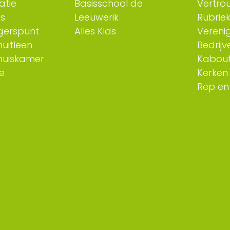
atie
Basisschool de
Vertro
es
Leeuwerik
Rubriek
ligerspunt
Alles Kids
Verenig
uitleen
Bedrijv
huiskamer
Kabout
e
Kerken
Rep en