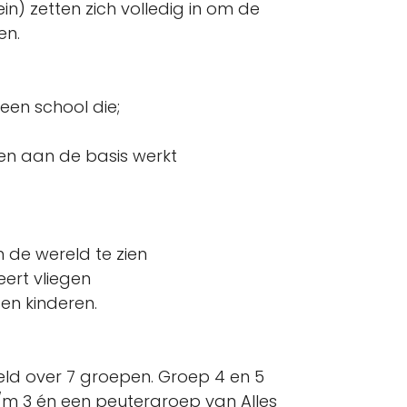
in) zetten zich volledig in om de
en.
een school die;
en aan de basis werkt
m de wereld te zien
eert vliegen
en kinderen.
eeld over 7 groepen. Groep 4 en 5
m 3 én een peutergroep van Alles