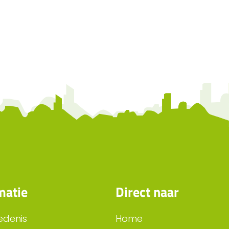
matie
Direct naar
edenis
Home