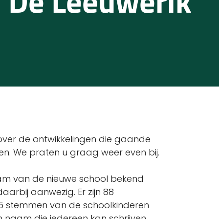
; De Leeuwerik
over de ontwikkelingen die gaande
en. We praten u graag weer even bij.
e naam van de nieuwe school bekend
rbij aanwezig. Er zijn 88
35 stemmen van de schoolkinderen
naam die iedereen kan schrijven,