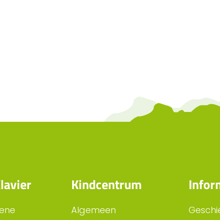
lavier
Kindcentrum
Infor
ene
Algemeen
Geschi