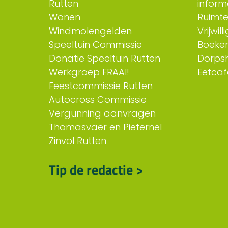
Rutten
inform
Wonen
Ruimt
Windmolengelden
Vrijwil
Speeltuin Commissie
Boeken
Donatie Speeltuin Rutten
Dorps
Werkgroep FRAAI!
Eetcaf
Feestcommissie Rutten
Autocross Commissie
Vergunning aanvragen
Thomasvaer en Pieternel
Zinvol Rutten
Tip de redactie >