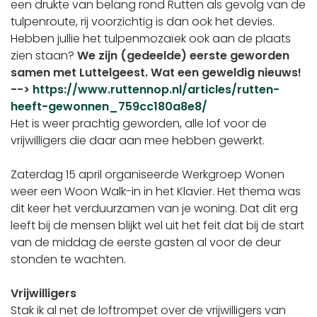
een drukte van belang rond Rutten als gevolg van de
tulpenroute, rij voorzichtig is dan ook het devies.
Hebben jullie het tulpenmozaïek ook aan de plaats
zien staan?
We zijn (gedeelde) eerste geworden
samen met Luttelgeest. Wat een geweldig nieuws!
-->
https://www.ruttennop.nl/articles/rutten-
heeft-gewonnen_759cc180a8e8/
Het is weer prachtig geworden, alle lof voor de
vrijwilligers die daar aan mee hebben gewerkt.
Zaterdag 15 april organiseerde Werkgroep Wonen
weer een Woon Walk-in in het Klavier. Het thema was
dit keer het verduurzamen van je woning. Dat dit erg
leeft bij de mensen blijkt wel uit het feit dat bij de start
van de middag de eerste gasten al voor de deur
stonden te wachten.
Vrijwilligers
Stak ik al net de loftrompet over de vrijwilligers van